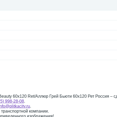
 Beauty 60x120 Ret/Аллюр Грей Бьюти 60x120 Рет Россия – с
95) 998-28-08
.
info@plitkacity.ru
.
о транспортной компании.
 приведенного изображения!