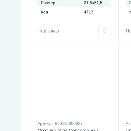
Размер
31,5x31,5
Код
4713
Под заказ
По
Артикул:
600110000927
Ар
Мозаика Atlas Concorde Rus
Де