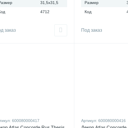
Размер
31,5x31,5
Размер
Код
4712
Код
д заказ
Под заказ
тикул:
600080000417
Артикул:
600080000416
кор Atlas Concorde Rus Thesis
Декор Atlas Concorde