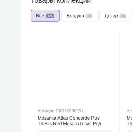
Товары коллекции
Все
Бордюр
Декор
126
12
16
Артикул:
600110000931
Ар
Мозаика Atlas Concorde Rus
Мо
Thesis Red Mosaic/Тезис Ред
Th
Россия
Ла