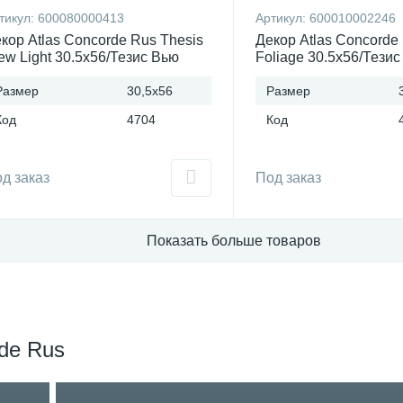
тикул:
600080000413
Артикул:
600010002246
кор Atlas Concorde Rus Thesis
Декор Atlas Concorde
ew Light 30.5x56/Тезис Вью
Foliage 30.5x56/Тези
йт 30.5x56 Россия
30.5x56 Россия
Размер
30,5x56
Размер
Код
4704
Код
д заказ
Под заказ
Показать больше товаров
rde Rus