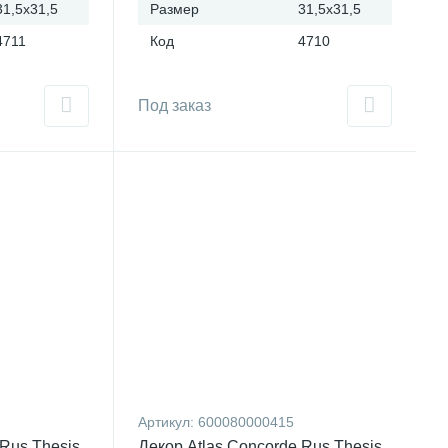
31,5x31,5
Размер
31,5x31,5
4711
Код
4710
Под заказ
Артикул:
600080000415
 Rus Thesis
Декор Atlas Concorde Rus Thesis