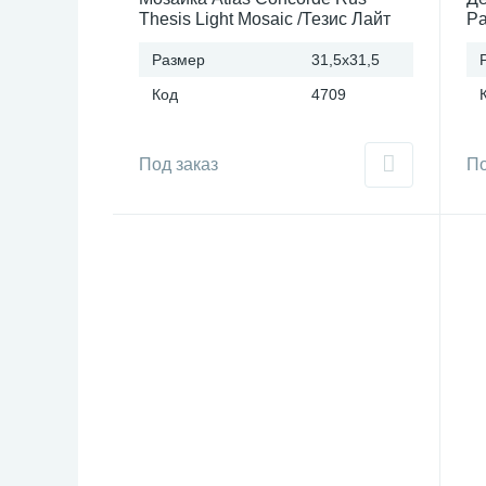
Thesis Light Mosaic /Тезис Лайт
Pa
Россия
Па
Размер
31,5x31,5
Ро
Код
4709
Под заказ
По