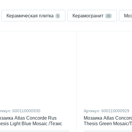
Керамическая плитка
Керамогранит
Моз
5
20
тикул:
600110000930
Артикул:
600110000929
заика Atlas Concorde Rus
Мозаика Atlas Concor
esis Light Blue Mosaic /Тезис
Thesis Green Mosaic/
йт Блю Россия
Россия