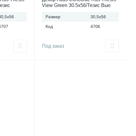
Тезис
View Green 30.5x56/Тезис Вью
 Россия
Грин 30.5x56 Россия
30,5x56
Размер
30,5x56
4707
Код
4706
Под заказ