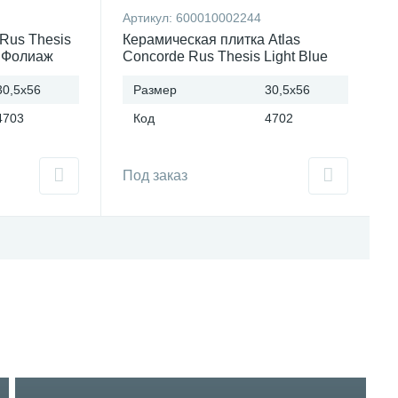
Артикул:
600010002244
 Rus Thesis
Керамическая плитка Atlas
с Фолиаж
Concorde Rus Thesis Light Blue
30.5x56/Тезис Лайт Блю 30.5x56
30,5x56
Россия
Размер
30,5x56
4703
Код
4702
Под заказ