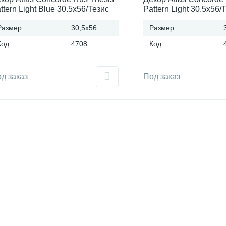
ttern Light Blue 30.5x56/Тезис
Pattern Light 30.5x56/
ттерн Лайт Блю 30.5x56
Паттерн Лайт 30.5x56
ссия
Размер
30,5x56
Размер
Код
4708
Код
д заказ
Под заказ