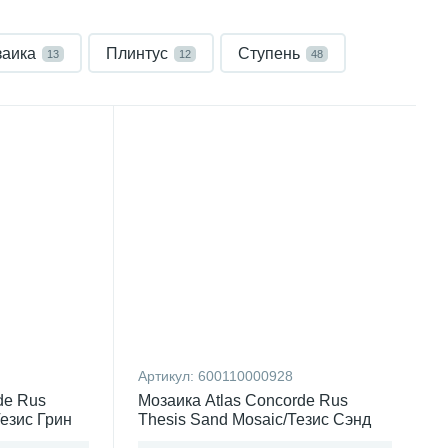
аика
Плинтус
Ступень
13
12
48
Артикул:
600110000928
de Rus
Мозаика Atlas Concorde Rus
Тезис Грин
Thesis Sand Mosaic/Тезис Сэнд
Россия