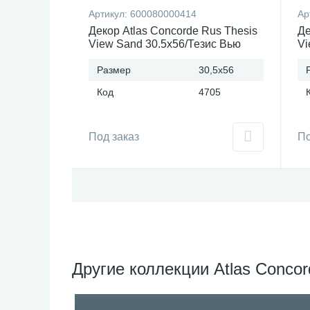
Артикул:
600080000414
Ар
Декор Atlas Concorde Rus Thesis
Де
View Sand 30.5x56/Тезис Вью
Vi
Сэнд 30.5x56 Россия
Ла
Размер
30,5x56
Код
4705
Под заказ
По
Другие коллекции Atlas Conco